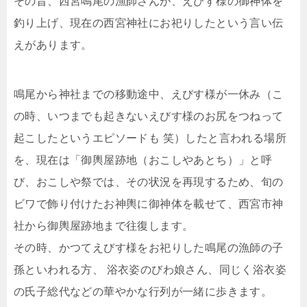
その昔、西宮鳴尾の漁師さんが、えびす様の御神体を
釣り上げ、現在の西宮神社にお祀りしたという言い伝
えがあります。
鳴尾から神社までの移動途中、えびす様が一休み（こ
の時、いつまでも起きないえびす様のお尻をつねって
起こしたというエピソードも 笑）したと言われる場所
を、現在は「御輿屋跡地（おこしやあとち）」と呼
び、おこしや祭では、その状況を再現するため、旬の
ビワで飾り付けたお神輿に御神体を載せて、西宮市神
社から御輿屋跡地まで往復します。
その時、かつてえびす様をお祀りした鳴尾の漁師の子
孫といわれる方、 浴衣姿のびわ娘さん、同じく浴衣姿
の氏子総代などの華やかな行列が一緒に歩きます。